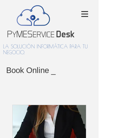
P
MES
Desk
Y
ERVICE
LA SOLUCIÓN INFORMÁTICA PARA TU
NEGOCIO.
Book Online _