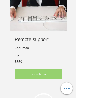
​Remote support
Leer más
3 h
350
$350
pesos
mexicanos
Book Now